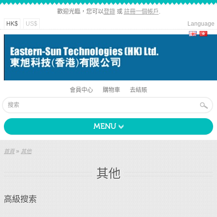
歡迎光臨，您可以
登錄
或
註冊一個帳戶
.
HK$
US$
Language
會員中心
購物車
去結賬
MENU
»
首頁
其他
其他
高級搜索